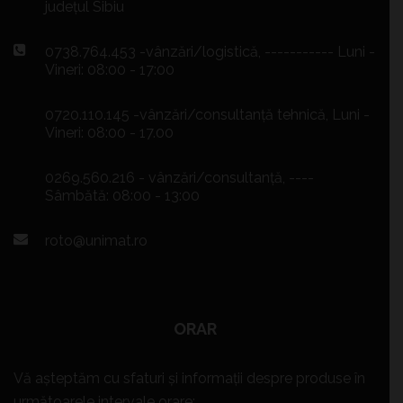
județul Sibiu
0738.764.453 -vânzări/logistică, ----------- Luni -
Vineri: 08:00 - 17:00
0720.110.145 -vânzări/consultanță tehnică, Luni -
Vineri: 08:00 - 17.00
0269.560.216 - vânzări/consultanță, ----
Sâmbătă: 08:00 - 13:00
roto@unimat.ro
ORAR
Vă așteptăm cu sfaturi și informații despre produse în
următoarele intervale orare: