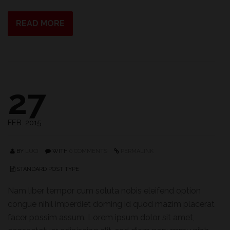
READ MORE
27
FEB. 2015
BY
LUCI
WITH
0 COMMENTS
PERMALINK
STANDARD POST TYPE
Nam liber tempor cum soluta nobis eleifend option
congue nihil imperdiet doming id quod mazim placerat
facer possim assum. Lorem ipsum dolor sit amet,