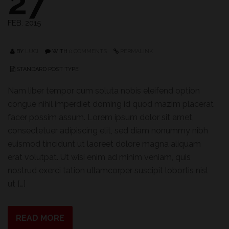
27
FEB. 2015
BY
LUCI
WITH
0 COMMENTS
PERMALINK
STANDARD POST TYPE
Nam liber tempor cum soluta nobis eleifend option
congue nihil imperdiet doming id quod mazim placerat
facer possim assum. Lorem ipsum dolor sit amet,
consectetuer adipiscing elit, sed diam nonummy nibh
euismod tincidunt ut laoreet dolore magna aliquam
erat volutpat. Ut wisi enim ad minim veniam, quis
nostrud exerci tation ullamcorper suscipit lobortis nisl
ut […]
READ MORE