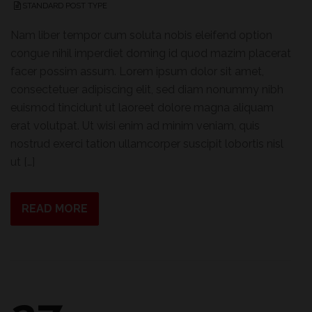
STANDARD POST TYPE
Nam liber tempor cum soluta nobis eleifend option
congue nihil imperdiet doming id quod mazim placerat
facer possim assum. Lorem ipsum dolor sit amet,
consectetuer adipiscing elit, sed diam nonummy nibh
euismod tincidunt ut laoreet dolore magna aliquam
erat volutpat. Ut wisi enim ad minim veniam, quis
nostrud exerci tation ullamcorper suscipit lobortis nisl
ut […]
READ MORE