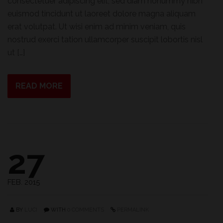
consectetuer adipiscing elit, sed diam nonummy nibh
euismod tincidunt ut laoreet dolore magna aliquam
erat volutpat. Ut wisi enim ad minim veniam, quis
nostrud exerci tation ullamcorper suscipit lobortis nisl
ut […]
READ MORE
27
FEB. 2015
BY
LUCI
WITH
0 COMMENTS
PERMALINK