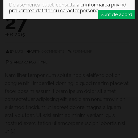
De asemenea puteți consulta
aici informarea privind
prelucrarea datelor cu caracter personal
.
27
Sunt de acord
FEB. 2015
BY
LUCI
WITH
0 COMMENTS
PERMALINK
STANDARD POST TYPE
Nam liber tempor cum soluta nobis eleifend option
congue nihil imperdiet doming id quod mazim placerat
facer possim assum. Lorem ipsum dolor sit amet,
consectetuer adipiscing elit, sed diam nonummy nibh
euismod tincidunt ut laoreet dolore magna aliquam
erat volutpat. Ut wisi enim ad minim veniam, quis
nostrud exerci tation ullamcorper suscipit lobortis nisl
ut […]