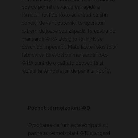
coş ce permite evacuarea rapidă a
fumului. Testele Roto au arătat că şi în
condiţii de vânt puternic, temperaturi
extrem de joase sau zăpadă, fereastra de
mansardă WRA Designo R5 H/K se
deschide impecabil. Materialele folosite la
fabricarea ferestrei de mansardă Roto
WRA sunt de o calitate deosebită şi
rezistă la temperaturi de până la 300⁰C.
Pachet termoizolant WD
Evacuarea de fum este echipată cu
pachetul termoizolant WD standard