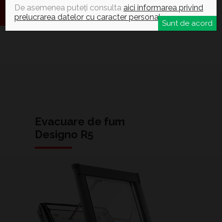
De asemenea puteți consulta
aici informarea privind
prelucrarea datelor cu caracter personal
.
Sunt de acord
Evacuare de fum
Designo R5