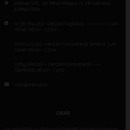
Unimat SRL, str. Mihai Viteazu, nr. 2B Șelimbăr,
județul Sibiu
0738.764.453 -vânzări/logistică, ----------- Luni -
Vineri: 08:00 - 17:00
0720.110.145 -vânzări/consultanță tehnică, Luni -
Vineri: 08:00 - 17.00
0269.560.216 - vânzări/consultanță, ----
Sâmbătă: 08:00 - 13:00
roto@unimat.ro
ORAR
Vă așteptăm cu sfaturi și informații despre produse în